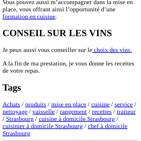
Vous pouvez aussi m’accompagner dans la mise en
place, vous offrant ainsi l’opportunité d’une
formation en cuisine
.
CONSEIL SUR LES VINS
Je peux aussi vous conseiller sur le
choix des vins.
A la fin de ma prestation, je vous donne les recettes
de votre repas.
Tags
Achats
/
produits
/
mise en place
/
cuisine
/
service
/
nettoyage
/
vaisselle
/
rangement
/
recettes
/
traiteur
/
Strasbourg
/
cuisine à domicile Strasbourg
/
cuisinier à domicile Strasbourg
/
chef à domicile
Strasbourg