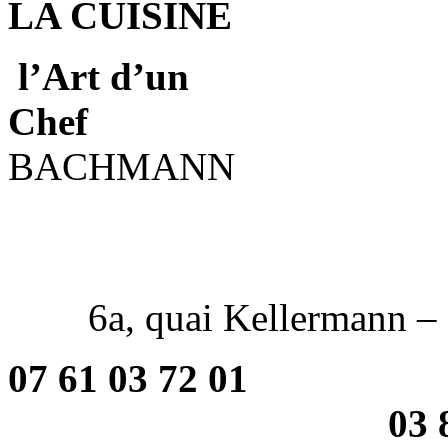
LA CUISINE
l’Art d’un
C
BACHMANN
6a, quai Kellermann – S
07 61 
03 