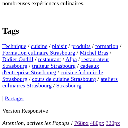
nombreuses expériences culinaires.
Tags
Technique
/
cuisine
/
plaisir
/
produits
/
formation
/
Formation culinaire Strasbourg
/
Michel Bras
/
Didier Oudill
/
restaurant
/
Afpa
/
restaurateur
Strasbourg
/
traiteur Strasbourg
/
cadeaux
d'entreprise Strasbourg
/
cuisine à domicile
Strasbourg
/
cours de cuisine Strasbourg
/
ateliers
culinaires Strasbourg
/
Strasbourg
|
Partager
Version Responsive
Attention, activez les Popups !
768px
480px
320px