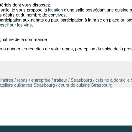
matériels dont vous disposez.
salle, je vous propose la
location
d’une salle possédant une cuisine p
s désirs et du nombre de convives.
(participation aux achats ou pas, participation à la mise en place ou pa
nseil sur les vins
.
gnature de la commande
ous donner les recettes de votre repas, perception du solde de la pres
linaires
/
repas
/
entreprise
/
traiteur
/
Strasbourg
/
cuisine à domicile
ateliers culinaires Strasbourg
/
cours de cuisine Strasbourg